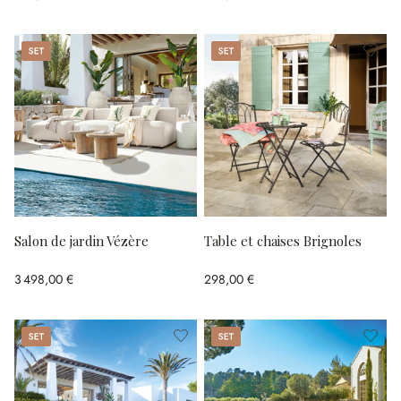
Set
Set
Salon de jardin Vézère
Table et chaises Brignoles
3 498,00 €
298,00 €
Set
Set