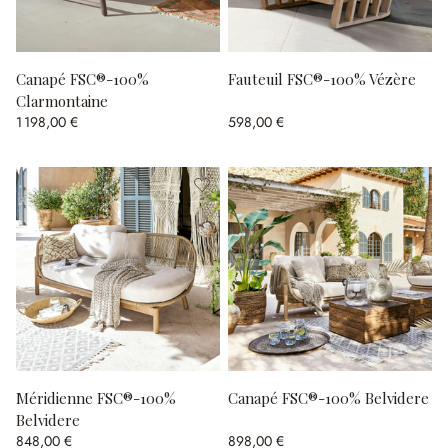
Canapé FSC®-100%
Fauteuil FSC®-100% Vézère
Clarmontaine
1 198,00 €
598,00 €
Méridienne FSC®-100%
Canapé FSC®-100% Belvidere
Belvidere
848,00 €
898,00 €