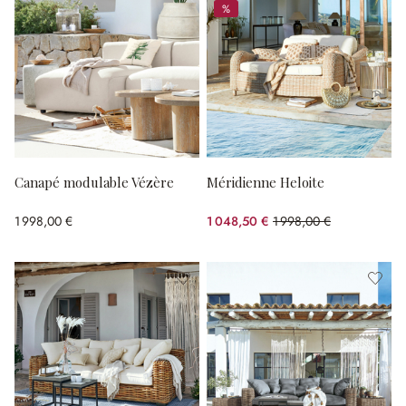
%
%
Canapé modulable Vézère
Méridienne Heloite
1 998,00 €
1 048,50 €
1 998,00 €
(47.52%spared)