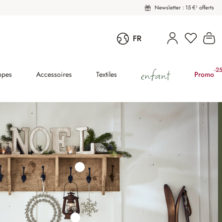
Newsletter : 15 €¹ offerts
Vous avez
Le
FR
enfant
-2
(2
mpes
Accessoires
Textiles
Promo