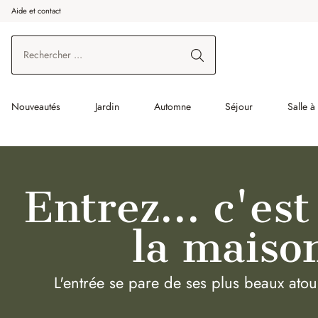
Aide et contact
enir au contenu principal
Aller à la recherche
Aller à la navigation principale
Nouveautés
Jardin
Automne
Séjour
Salle 
Entrez... c'est
la maiso
L'entrée se pare de ses plus beaux atour