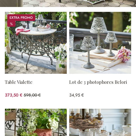
Promos
%
%
Table Vialette
Lot de 3 photophores Belori
373,50 €
598,00 €
34,95 €
(37.54%spared)