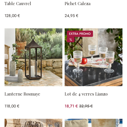
Table Cauvrel
Pichet Caleza
128,00 €
24,95 €
Promos
%
%
Lanterne Rosmaye
Lot de 4 verres Lianzo
118,00 €
18,71 €
32,95 €
(43.22%spared)