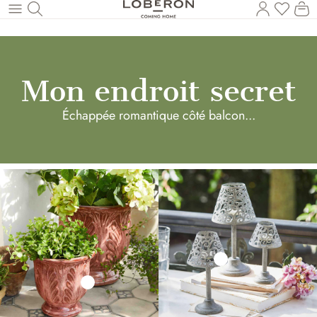
Vous a
Le
Revenir au contenu principal
Mon endroit secret
Échappée romantique côté balcon...