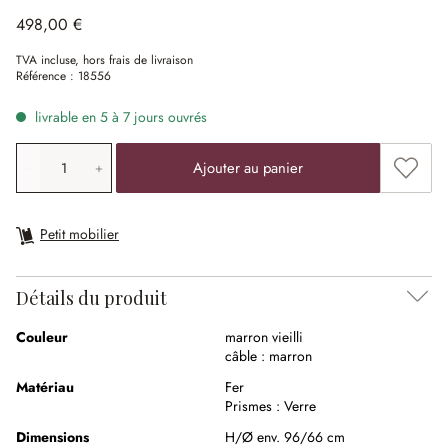
498,00 €
TVA incluse, hors frais de livraison
Référence :
18556
livrable en 5 à 7 jours ouvrés
Quantité de produit: saisissez la valeur souhaitée ou uti
Ajouter
Ajouter au panier
Petit mobilier
Détails du produit
Couleur
marron vieilli
câble :
marron
Matériau
Fer
Prismes :
Verre
Dimensions
H/Ø env. 96/66 cm