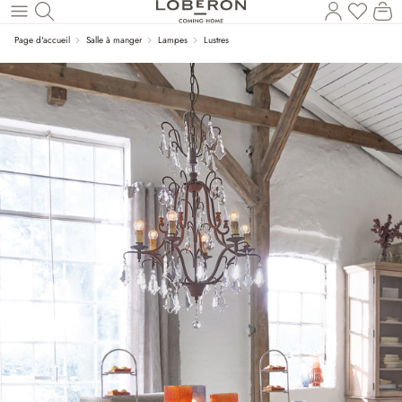
Vous a
Le
Revenir au contenu principal
Page d'accueil
Salle à manger
Lampes
Lustres