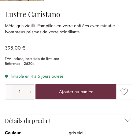
Lustre Caristano
Métal gris vieilli.
Pampilles en verre enfilées avec minutie.
Nombreux prismes de verre scintillants.
398,00 €
TVA incluse, hors frais de livraison
Référence :
25204
livrable en 4 à 6 jours ouvrés
Quantité de produit: saisissez la valeur souhaitée ou uti
Ajouter
Ajouter au panier
Détails du produit
Couleur
gris vieilli