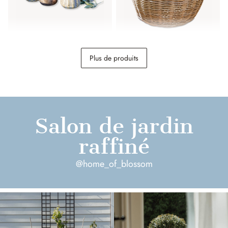
Lot de 6 photophores
Table d’appoint
Plus de produits
Fajolle
Sartrouville
28,95 €
198,00 €
Salon de jardin
raffiné
@home_of_blossom