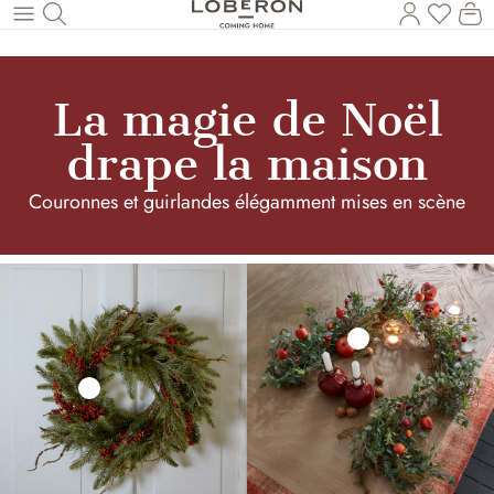
Vous a
Le
Revenir au contenu principal
La magie de Noël
drape la maison
Couronnes et guirlandes élégamment mises en scène