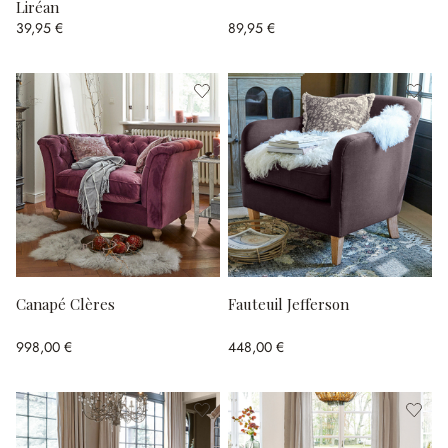
Liréan
39,95 €
89,95 €
Canapé Clères
Fauteuil Jefferson
998,00 €
448,00 €