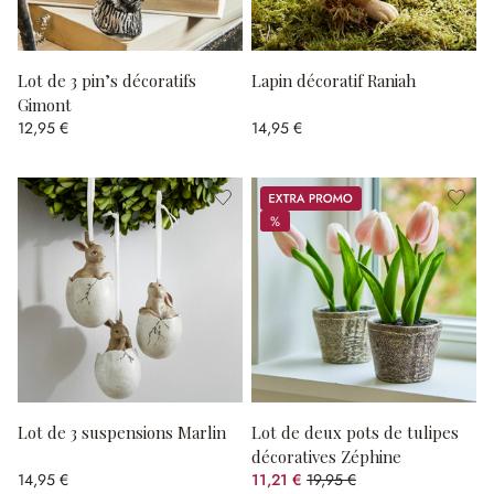
Lot de 3 pin’s décoratifs
Lapin décoratif Raniah
Gimont
12,95 €
14,95 €
Promos
%
%
Lot de 3 suspensions Marlin
Lot de deux pots de tulipes
décoratives Zéphine
14,95 €
11,21 €
19,95 €
(43.81%spared)