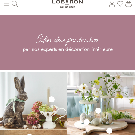
Vous a
Le
Revenir au contenu principal
Idées déco printanières
par nos experts en décoration intérieure