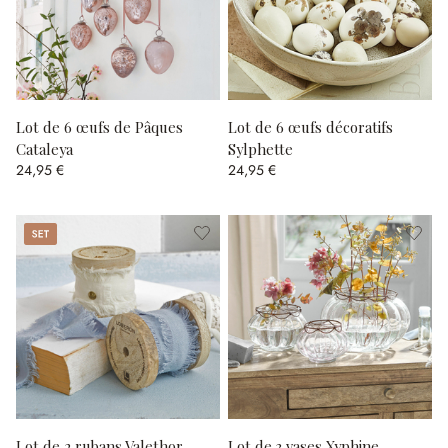
Lot de 6 œufs de Pâques
Lot de 6 œufs décoratifs
Cataleya
Sylphette
24,95 €
24,95 €
Set
Lot de 2 rubans Valethor
Lot de 3 vases Xyphine