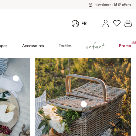
Newsletter : 15 €¹ offerts
Vous avez
Le
FR
enfant
-2
(2
mpes
Accessoires
Textiles
Promo