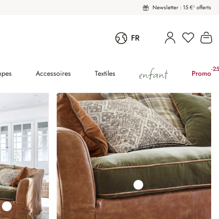
Newsletter : 15 €¹ offerts
Vous avez
Le
FR
enfant
-2
(2
mpes
Accessoires
Textiles
Promo