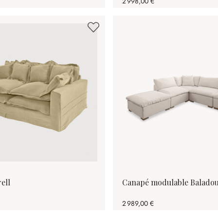
2 998,00 €
ell
Canapé modulable Balado
2 989,00 €