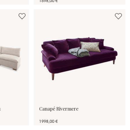
1 698,00 €
u
Canapé Rivermere
1 998,00 €