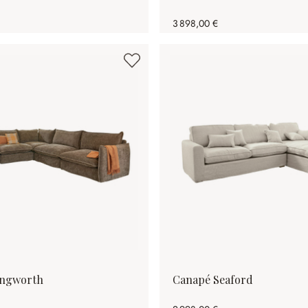
3 898,00 €
ingworth
Canapé Seaford