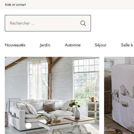
Aide et contact
enir au contenu principal
Aller à la recherche
Aller à la navigation principale
Nouveautés
Jardin
Automne
Séjour
Salle 