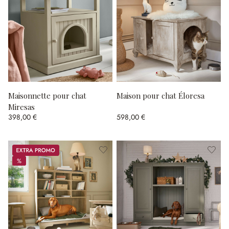
Maisonnette pour chat
Maison pour chat Éloresa
Miresas
398,00 €
598,00 €
Promos
%
%