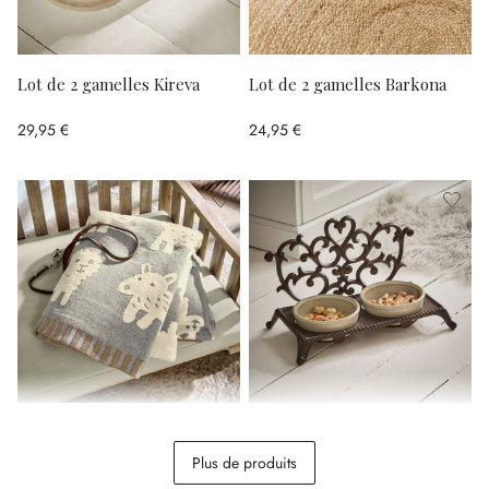
Lot de 2 gamelles Kireva
Lot de 2 gamelles Barkona
29,95 €
24,95 €
Couverture pour chien
Support pour gamelles
Fluffido
Pawilo
Plus de produits
64,95 €
34,95 €