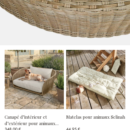
Canapé d’intérieur et
Matelas pour animaux Selinah
d’extérieur pour animaux
348,00 €
44,95 €
Belvidere