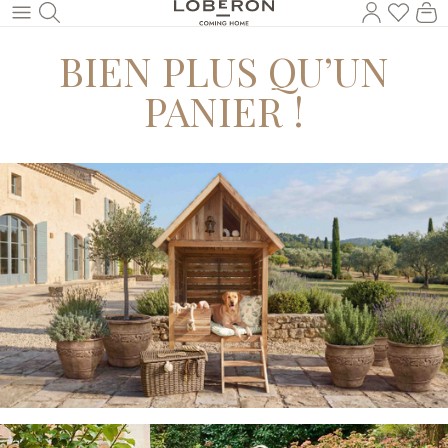
Vous a
Le
Revenir au contenu principal
BIEN PLUS QU’UN
PANIER !