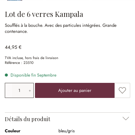
Lot de 6 verres Kampala
Soufflés à la bouche.
Avec des particules intégrées.
Grande
contenance.
44,95 €
TVA incluse, hors frais de livraison
Référence :
23510
Disponible fin Septembre
Quantité de produit: saisissez la valeur souhaitée ou uti
Ajouter
Ajouter au panier
Détails du produit
Couleur
bleu/gris