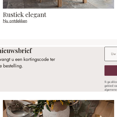
Rustiek elegant
Nu ontdekken
nieuwsbrief
E-maila
vangt u een kortingscode ter
 bestelling.
Ik ga akk
gebied va
algemene 