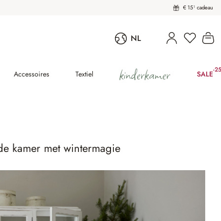
€ 15¹ cadeau
U heeft 
Wi
NL
kinderkamer
-2
(25
Accessoires
Textiel
SALE
n de kamer met wintermagie