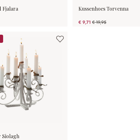
 Fjalara
Kussenhoes Torvenna
€ 9,71
€ 19,95
(51.33% gespart)
 Siolagh