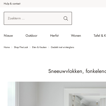
Hulp & contact
r de hoofdinhoud
Ga naar zoeken
Ga naar de hoofdnavigatie
Nieuw
Outdoor
Herfst
Wonen
Tafel & 
Home
Shop-The-Look
Eten & Keuken
Gedekt met winterglans
Sneeuwvlokken, fonkelende