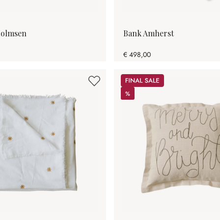
Holmsen
Bank Amherst
€ 498,00
Sale
%
%