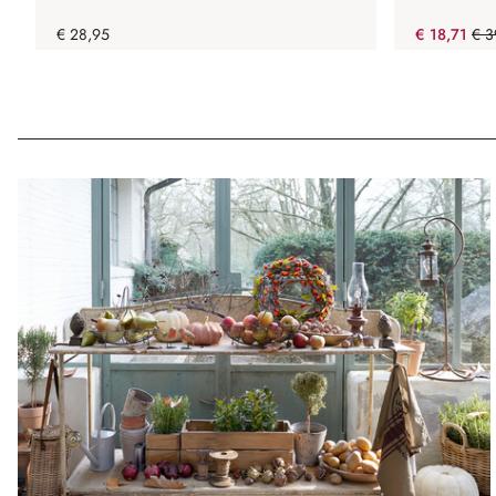
€ 28,95
€ 18,71
€ 3
(53