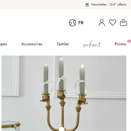
Newsletter : 15 €¹ offerts
Vous avez
Le
FR
enfant
-2
(2
mpes
Accessoires
Textiles
Promo