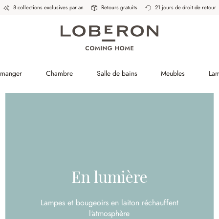
8 collections exclusives par an
Retours gratuits
21 jours de droit de retour
à manger
Chambre
Salle de bains
Meubles
La
En lumière
Lampes et bougeoirs en laiton réchauffent
l‘atmosphère