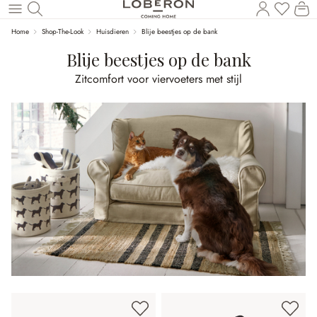
U heef
Wi
Naar de hoofdinhoud
Home
Shop-The-Look
Huisdieren
Blije beestjes op de bank
Blije beestjes op de bank
Zitcomfort voor viervoeters met stijl