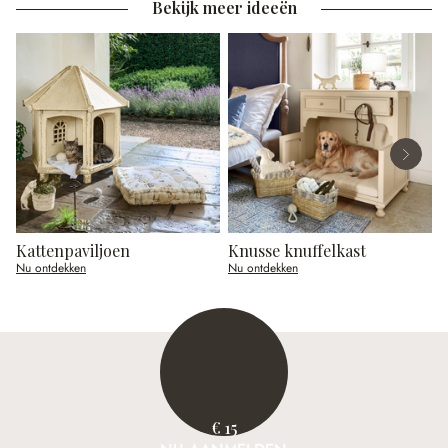
Bekijk meer ideeën
Kattenpaviljoen
Knusse knuffelkast
Nu ontdekken
Nu ontdekken
N
€ 15