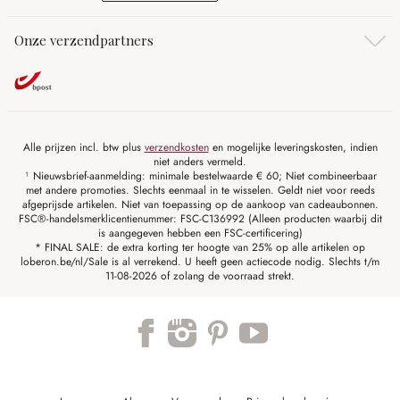
Onze verzendpartners
Alle prijzen incl. btw plus
verzendkosten
en mogelijke leveringskosten, indien
niet anders vermeld.
¹ Nieuwsbrief-aanmelding: minimale bestelwaarde € 60; Niet combineerbaar
met andere promoties. Slechts eenmaal in te wisselen. Geldt niet voor reeds
afgeprijsde artikelen. Niet van toepassing op de aankoop van cadeaubonnen.
FSC®-handelsmerklicentienummer: FSC-C136992 (Alleen producten waarbij dit
is aangegeven hebben een FSC-certificering)
* FINAL SALE: de extra korting ter hoogte van 25% op alle artikelen op
loberon.be/nl/Sale is al verrekend. U heeft geen actiecode nodig. Slechts t/m
11-08-2026 of zolang de voorraad strekt.