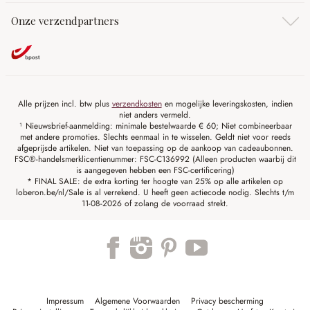
Onze verzendpartners
Alle prijzen incl. btw plus
verzendkosten
en mogelijke leveringskosten, indien
niet anders vermeld.
¹ Nieuwsbrief-aanmelding: minimale bestelwaarde € 60; Niet combineerbaar
met andere promoties. Slechts eenmaal in te wisselen. Geldt niet voor reeds
afgeprijsde artikelen. Niet van toepassing op de aankoop van cadeaubonnen.
FSC®-handelsmerklicentienummer: FSC-C136992 (Alleen producten waarbij dit
is aangegeven hebben een FSC-certificering)
* FINAL SALE: de extra korting ter hoogte van 25% op alle artikelen op
loberon.be/nl/Sale is al verrekend. U heeft geen actiecode nodig. Slechts t/m
11-08-2026 of zolang de voorraad strekt.
Impressum
Algemene Voorwaarden
Privacy bescherming