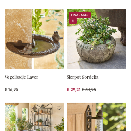
Sale
%
%
Vogelbadje Laver
Sierpot Sordelia
€ 16,95
€ 29,21
€ 54,95
(46.84% gespart)