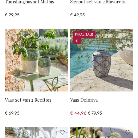
Tuinslanghaspel Mathis
Sierpot set van 2 Mavoreta
€ 29,95
€ 49,95
Sale
%
%
Vaas set van 2 Reefton
Vaas Deloriva
€ 69,95
€ 44,96
€ 79,95
(43.76% gespart)