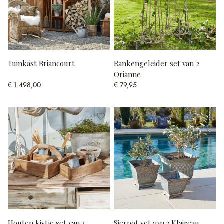
Tuinkast Briancourt
Rankengeleider set van 2
Orianne
€ 1.498,00
€ 79,95
Houten kistje set van 3
Sierpot set van 3 Klaireau