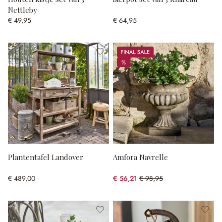
Nettleby
€ 49,95
€ 64,95
Sale
%
%
Plantentafel Landover
Amfora Navrelle
€ 489,00
€ 56,21
€ 98,95
(43.19% gespart)