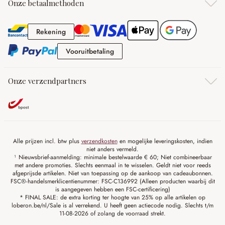
Onze betaalmethoden
Rekening
Rekening
Vooruitbetaling
Vooruitbetaling
Onze verzendpartners
Alle prijzen incl. btw plus
verzendkosten
en mogelijke leveringskosten, indien
niet anders vermeld.
¹ Nieuwsbrief-aanmelding: minimale bestelwaarde € 60; Niet combineerbaar
met andere promoties. Slechts eenmaal in te wisselen. Geldt niet voor reeds
afgeprijsde artikelen. Niet van toepassing op de aankoop van cadeaubonnen.
FSC®-handelsmerklicentienummer: FSC-C136992 (Alleen producten waarbij dit
is aangegeven hebben een FSC-certificering)
* FINAL SALE: de extra korting ter hoogte van 25% op alle artikelen op
loberon.be/nl/Sale is al verrekend. U heeft geen actiecode nodig. Slechts t/m
11-08-2026 of zolang de voorraad strekt.