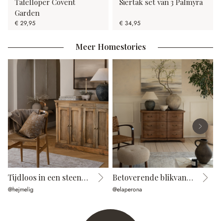
Tafelloper Covent
Siertak set van 3 Palmyra
Garden
€ 29,95
€ 34,95
Meer Homestories
Tijdloos in een steenlook
Betoverende blikvanger
@hejmelig
@elaperona
@