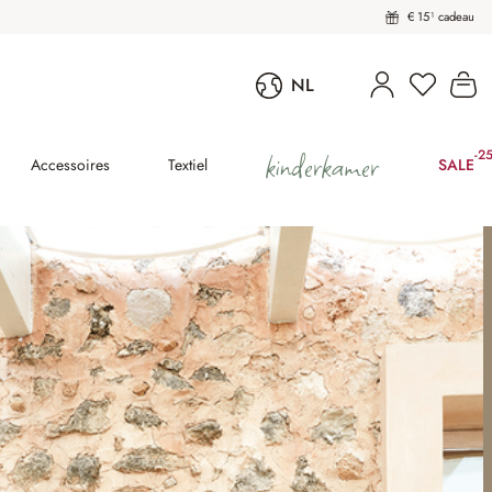
€ 15¹ cadeau
U heeft 
Wi
NL
kinderkamer
-2
(25
Accessoires
Textiel
SALE