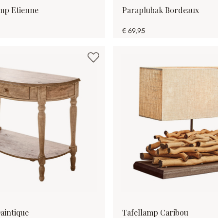
mp Etienne
Paraplubak Bordeaux
€ 69,95
Daintique
Tafellamp Caribou