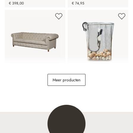
€ 398,00
€ 74,95
Bank Parpeville
Windlicht Arcene
Meer producten
€ 1.989,00
€ 54,95