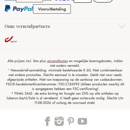
Vooruitbetaling
Vooruitbetaling
Onze verzendpartners
Alle prijzen incl. btw plus
verzendkosten
en mogelijke leveringskosten, indien
niet anders vermeld.
¹ Nieuwsbrief-aanmelding: minimale bestelwaarde € 60; Niet combineerbaar
met andere promoties. Slechts eenmaal in te wisselen. Geldt niet voor reeds
afgeprijsde artikelen. Niet van toepassing op de aankoop van cadeaubonnen.
FSC®-handelsmerklicentienummer: FSC-C136992 (Alleen producten waarbij dit
is aangegeven hebben een FSC-certificering)
* FINAL SALE: de extra korting ter hoogte van 25% op alle artikelen op
loberon.be/nl/Sale is al verrekend. U heeft geen actiecode nodig. Slechts t/m
11-08-2026 of zolang de voorraad strekt.