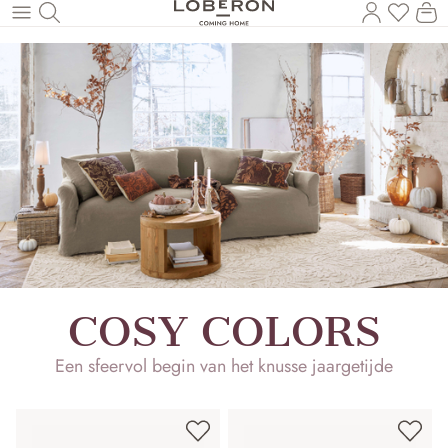
U heef
Wi
Naar de hoofdinhoud
COSY COLORS
Een sfeervol begin van het knusse jaargetijde