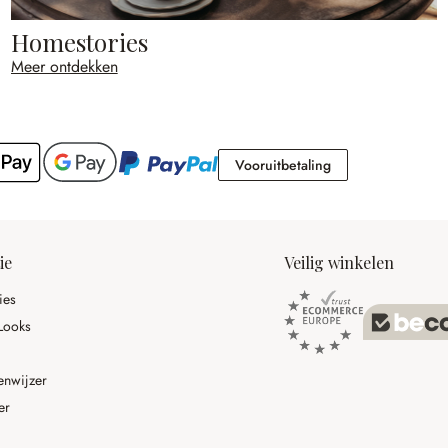
Homestories
Meer ontdekken
Vooruitbetaling
Vooruitbetaling
ie
Veilig winkelen
ies
Looks
enwijzer
er