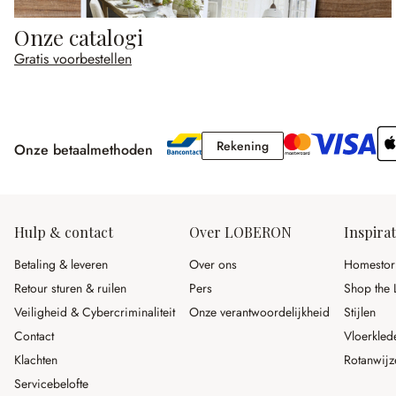
Onze catalogi
Gratis voorbestellen
Rekening
Rekening
Onze betaalmethoden
Hulp & contact
Over LOBERON
Inspirat
Betaling & leveren
Over ons
Homestor
Retour sturen & ruilen
Pers
Shop the 
Veiligheid & Cybercriminaliteit
Onze verantwoordelijkheid
Stijlen
Contact
Vloerkled
Klachten
Rotanwijz
Servicebelofte