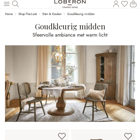
U heef
Wi
Naar de hoofdinhoud
Home
Shop-The-Look
Eten & Keuken
Goudkleurig midden
Goudkleurig midden
Sfeervolle ambiance met warm licht