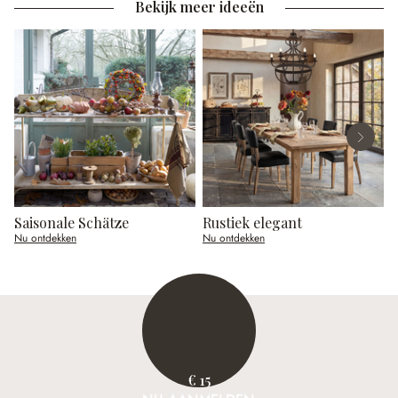
Bekijk meer ideeën
Saisonale Schätze
Rustiek elegant
P
Nu ontdekken
Nu ontdekken
N
€ 15