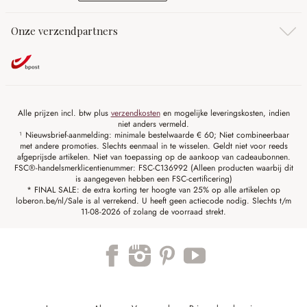
Onze verzendpartners
Alle prijzen incl. btw plus
verzendkosten
en mogelijke leveringskosten, indien
niet anders vermeld.
¹ Nieuwsbrief-aanmelding: minimale bestelwaarde € 60; Niet combineerbaar
met andere promoties. Slechts eenmaal in te wisselen. Geldt niet voor reeds
afgeprijsde artikelen. Niet van toepassing op de aankoop van cadeaubonnen.
FSC®-handelsmerklicentienummer: FSC-C136992 (Alleen producten waarbij dit
is aangegeven hebben een FSC-certificering)
* FINAL SALE: de extra korting ter hoogte van 25% op alle artikelen op
loberon.be/nl/Sale is al verrekend. U heeft geen actiecode nodig. Slechts t/m
11-08-2026 of zolang de voorraad strekt.