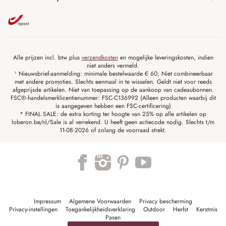
Alle prijzen incl. btw plus
verzendkosten
en mogelijke leveringskosten, indien
niet anders vermeld.
¹ Nieuwsbrief-aanmelding: minimale bestelwaarde € 60; Niet combineerbaar
met andere promoties. Slechts eenmaal in te wisselen. Geldt niet voor reeds
afgeprijsde artikelen. Niet van toepassing op de aankoop van cadeaubonnen.
FSC®-handelsmerklicentienummer: FSC-C136992 (Alleen producten waarbij dit
is aangegeven hebben een FSC-certificering)
* FINAL SALE: de extra korting ter hoogte van 25% op alle artikelen op
loberon.be/nl/Sale is al verrekend. U heeft geen actiecode nodig. Slechts t/m
11-08-2026 of zolang de voorraad strekt.
Impressum
Algemene Voorwaarden
Privacy bescherming
Privacy-instellingen
Toegankelijkheidsverklaring
Outdoor
Herfst
Kerstmis
Pasen