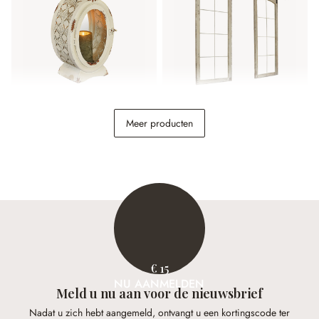
Lantaarn Sublimelle
Dubbele schuifdeur
Meer producten
Incles
€ 34,95
€ 798,00
€ 15
NU AANMELDEN
Meld u nu aan voor de nieuwsbrief
Nadat u zich hebt aangemeld, ontvangt u een kortingscode ter