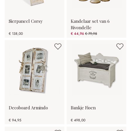
Sierpaneel Corsy
Kandelaar set van 6
Rivondelle
€ 138,00
€ 44,96
€ 79,95
(43.76% gespart)
Decoboard Armindo
Bankje Fioen
€ 94,95
€ 498,00