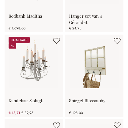
Bedbank Maditha
Hanger set van 4
Géraudet
€ 1.698,00
€ 24,95
Sale
%
%
Kandelaar Siolagh
Spiegel Blossomby
€ 18,71
€ 39,95
€ 198,00
(53.17% gespart)