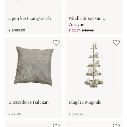
Open kast Langworth
Windlicht set van 2
Zorayne
€ 1.989,00
€ 33,71
€ 59,95
(43.77% gespart)
Kussenhoes Halezan
Etagère Magonie
€ 24,95
€ 389,00