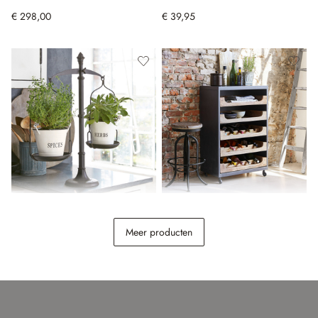
€ 298,00
€ 39,95
Sierweegschaal Tynne
Flessenkast Jacksonville
Meer producten
€ 58,95
€ 498,00