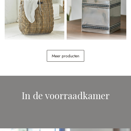
Wasmand Solinette
Tissuebox Semoine
Meer producten
€ 168,00
€ 26,95
In de voorraadkamer