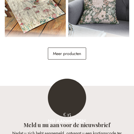
Servet set van 4 Briovene
Kussenhoes Cappellina
Meer producten
€ 19,95
€ 22,95
€ 15
NU AANMELDEN
Meld u nu aan voor de nieuwsbrief
Nadat u zich hebt aangemeld, ontvangt u een kortingscode ter