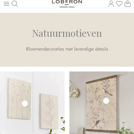
U heef
Wi
Naar de hoofdinhoud
Natuurmotieven
Bloemendecoraties met levendige details