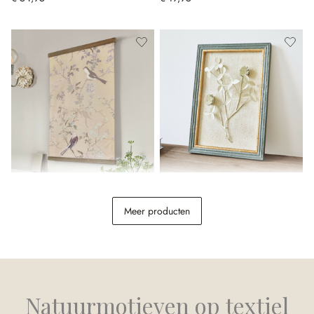
Afbeelding Florémont
Wanddecoratie Rivolenne
Meer producten
€ 29,95
€ 49,95
Natuurmotieven op textiel