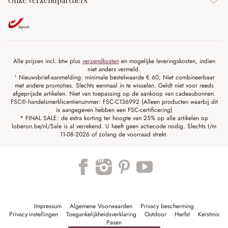
Onze verzendpartners
Alle prijzen incl. btw plus
verzendkosten
en mogelijke leveringskosten, indien
niet anders vermeld.
¹ Nieuwsbrief-aanmelding: minimale bestelwaarde € 60; Niet combineerbaar
met andere promoties. Slechts eenmaal in te wisselen. Geldt niet voor reeds
afgeprijsde artikelen. Niet van toepassing op de aankoop van cadeaubonnen.
FSC®-handelsmerklicentienummer: FSC-C136992 (Alleen producten waarbij dit
is aangegeven hebben een FSC-certificering)
* FINAL SALE: de extra korting ter hoogte van 25% op alle artikelen op
loberon.be/nl/Sale is al verrekend. U heeft geen actiecode nodig. Slechts t/m
11-08-2026 of zolang de voorraad strekt.
Impressum
Algemene Voorwaarden
Privacy bescherming
Privacy-instellingen
Toegankelijkheidsverklaring
Outdoor
Herfst
Kerstmis
Pasen