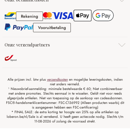
Rekening
Rekening
Vooruitbetaling
Vooruitbetaling
Onze verzendpartners
Alle prijzen incl. btw plus
verzendkosten
en mogelijke leveringskosten, indien
niet anders vermeld.
¹ Nieuwsbrief-aanmelding: minimale bestelwaarde € 60; Niet combineerbaar
met andere promoties. Slechts eenmaal in te wisselen. Geldt niet voor reeds
afgeprijsde artikelen. Niet van toepassing op de aankoop van cadeaubonnen.
FSC®-handelsmerklicentienummer: FSC-C136992 (Alleen producten waarbij dit
is aangegeven hebben een FSC-certificering)
* FINAL SALE: de extra korting ter hoogte van 25% op alle artikelen op
loberon.be/nl/Sale is al verrekend. U heeft geen actiecode nodig. Slechts t/m
11-08-2026 of zolang de voorraad strekt.