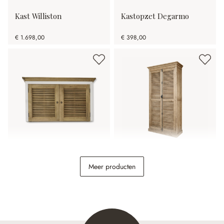
Kast Williston
Kastopzet Degarmo
€ 1.698,00
€ 398,00
Kastopbouw Comtois
Kast Farnham
Meer producten
€ 798,00
€ 1.598,00