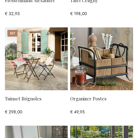
Flessenmand Alexandre
Tafel Céligny
€ 32,95
€ 198,00
Set
Tuinset Brignoles
Organizer Postes
€ 298,00
€ 49,95