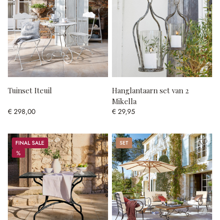
Tuinset Iteuil
Hanglantaarn set van 2
Mikella
€ 298,00
€ 29,95
Sale
Set
%
%