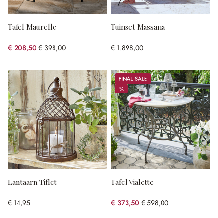
Tafel Maurelle
Tuinset Massana
€ 208,50
€ 398,00
€ 1.898,00
(47.61% gespart)
Sale
%
%
Lantaarn Tiflet
Tafel Vialette
€ 14,95
€ 373,50
€ 598,00
(37.54% gespart)