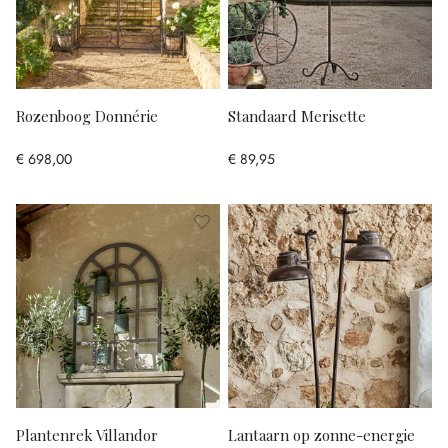
Rozenboog Donnérie
Standaard Merisette
€ 698,00
€ 89,95
Plantenrek Villandor
Lantaarn op zonne-energie