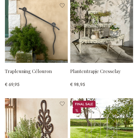
Trapleuning Célouron
Plantentrapje Cresselay
€ 69,95
€ 98,95
Sale
%
%