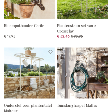
Bloempothouder Cecile
Plantensteun set van 2
Cresselay
€ 19,95
€ 52,46
€ 98,95
(46.98% gespart)
Onderstel voor plantentafel
Tuinslanghaspel Mathis
Mairoux