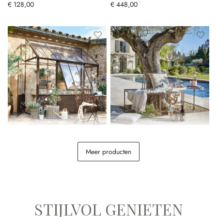
€ 128,00
€ 448,00
Plantenkas Essone
Bankje Sherburne
Meer producten
€ 1.698,00
€ 228,00
STIJLVOL GENIETEN