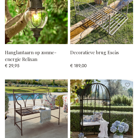
Hanglantaarn op zonne-
Decoratieve brug Escàs
energie Relixan
€ 29,95
€ 189,00