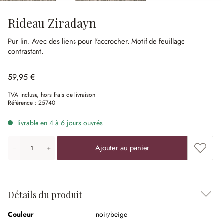
Rideau Ziradayn
Pur lin.
Avec des liens pour l'accrocher.
Motif de feuillage
contrastant.
59,95 €
TVA incluse, hors frais de livraison
Référence :
25740
livrable en 4 à 6 jours ouvrés
Quantité de produit: saisissez la valeur souhaitée ou uti
Ajouter
Ajouter au panier
Détails du produit
Couleur
noir/beige