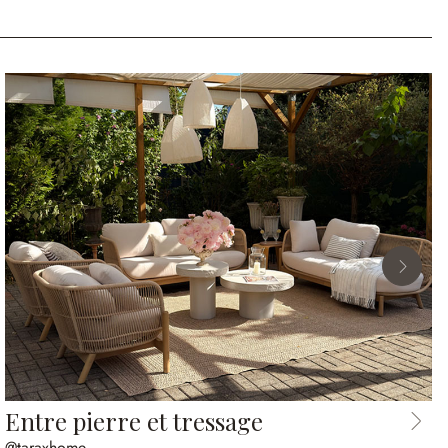
Entre pierre et tressage
@taraxhome_