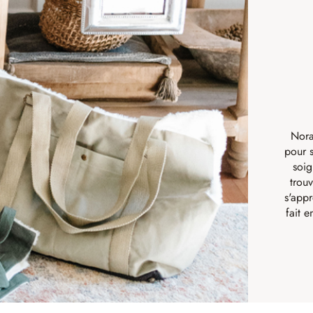
Nora
pour s
soig
trouv
s'appr
fait 