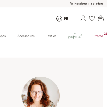
Newsletter : 15 €¹ offerts
Vous avez
Le
FR
enfant
-2
(2
mpes
Accessoires
Textiles
Promo