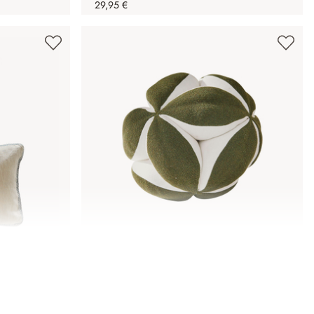
29,95 €
ns
Jouet Wuslina
24,95 €