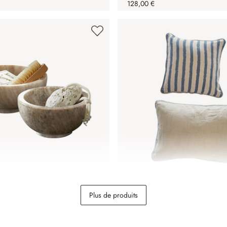
128,00 €
oupelles Isamont
Lot de 2 housses de coussi
Plus de produits
Alarindor
44,95 €